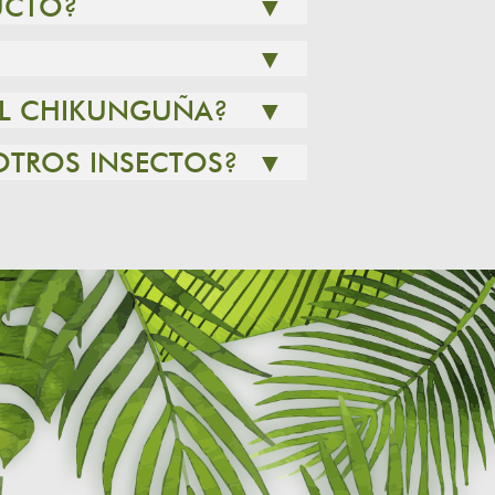
UCTO?
▼
▼
 EL CHIKUNGUÑA?
▼
OTROS INSECTOS?
▼