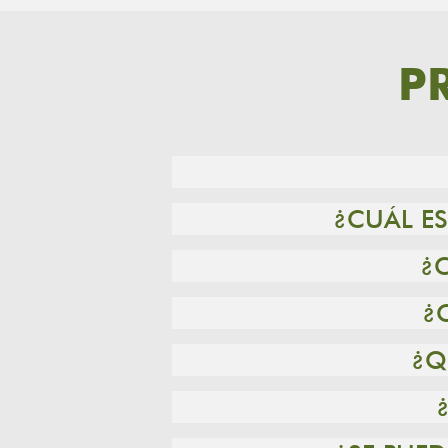
P
¿CUÁL ES
¿
¿
¿Q