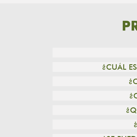
P
¿CUÁL ES
¿
¿
¿Q