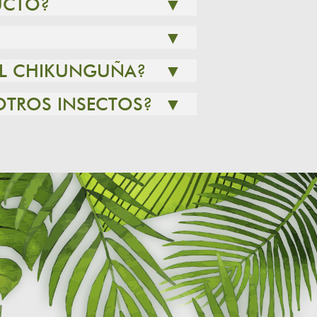
UCTO?
▼
▼
 EL CHIKUNGUÑA?
▼
OTROS INSECTOS?
▼