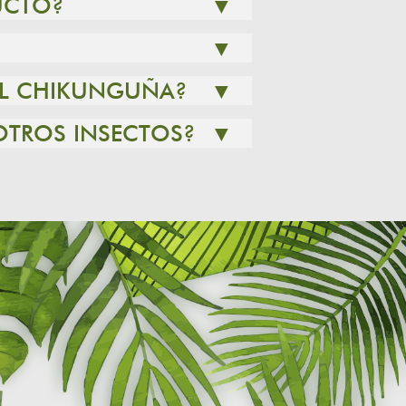
UCTO?
▼
▼
 EL CHIKUNGUÑA?
▼
OTROS INSECTOS?
▼