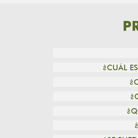
P
¿CUÁL ES
¿
¿
¿Q