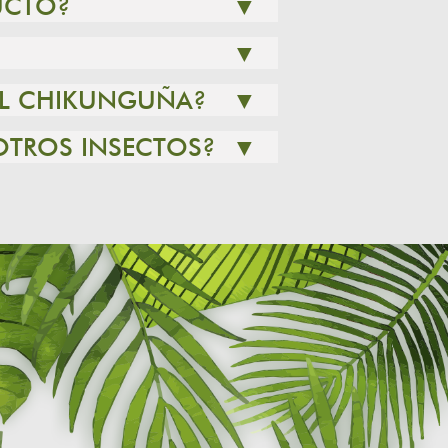
UCTO?
▼
▼
 EL CHIKUNGUÑA?
▼
OTROS INSECTOS?
▼