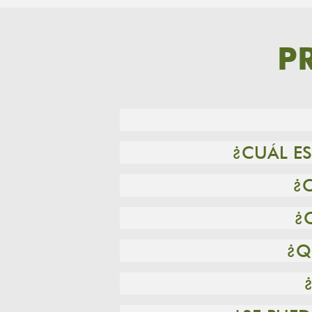
P
¿CUÁL ES
¿
¿
¿Q