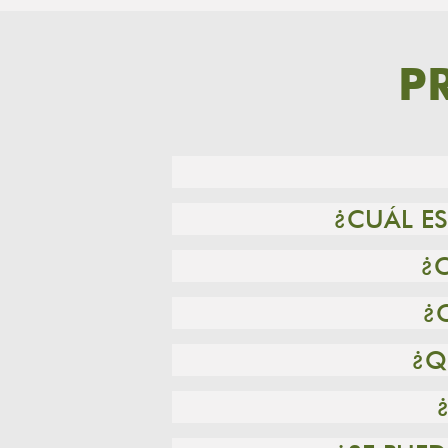
P
¿CUÁL ES
¿
¿
¿Q