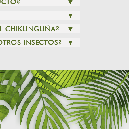
UCTO?
▼
▼
 EL CHIKUNGUÑA?
▼
OTROS INSECTOS?
▼