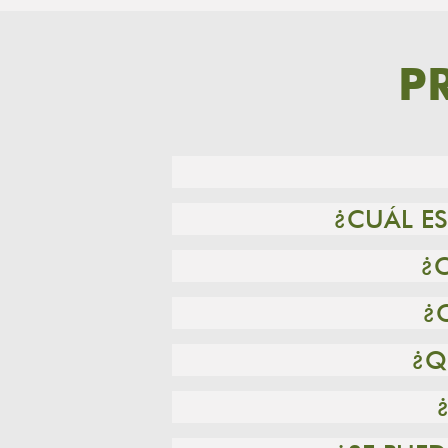
P
¿CUÁL ES
¿
¿
¿Q