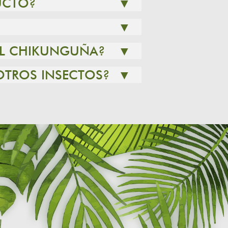
UCTO?
▼
▼
 EL CHIKUNGUÑA?
▼
OTROS INSECTOS?
▼